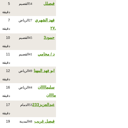
فيصلل
القصيم
5
54
دقيقة
فهد الشهري
الرياض
7
27
.٢٧
دقيقة
حمود3
القصيم
10
45
دقيقة
د / محامي
القصيم
11
41
دقيقة
ابو فهد المهنا
الرياض
12
49
دقيقة
سليمااااان
الرياض
16
44
ماااان
دقيقة
عبدالعزيز233
الدمام
17
53
دقيقة
فيصل غريب
المدينة
19
48