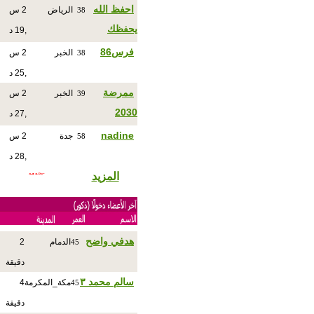
احفظ الله
الرياض
2 س
38
يحفظك
,19 د
فرس86
الخبر
2 س
38
,25 د
ممرضة
الخبر
2 س
39
2030
,27 د
nadine
جدة
2 س
58
,28 د
المزيد
هدفي واضح
الدمام
2
45
دقيقة
سالم محمد ٣
مكة_المكرمة
4
45
دقيقة