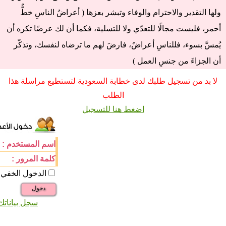
ولها التقدير والاحترام والوفاء وتبشر بعزها ( أعراضُ الناسِ خطٌّ
أحمر، فليست مجالًا للتعدّي ولا للتسلية، فكما أن لك عرضًا تكره أن
يُمسَّ بسوء، فللناسِ أعراضٌ، فارضَ لهم ما ترضاه لنفسك، وتذكّر
أن الجزاءَ من جنسِ العمل )
لا بد من تسجيل طلبك لدى خطابة السعودية لتستطيع مراسلة هذا
الطلب
اضغط هنا للتسجيل
اسم المستخدم :
كلمة المرور :
الدخول الخفي
دخول
سجل بياناتك