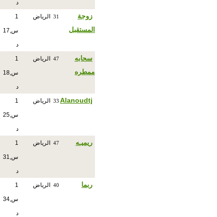
د
زوجة
الرياض
1
31
المستقبل
س,17
د
سحابه
الرياض
1
47
ممطره
س,18
د
Alanoudtj
الرياض
1
33
س,25
د
ريميـه
الرياض
1
47
س,31
د
ربما
الرياض
1
40
س,34
د