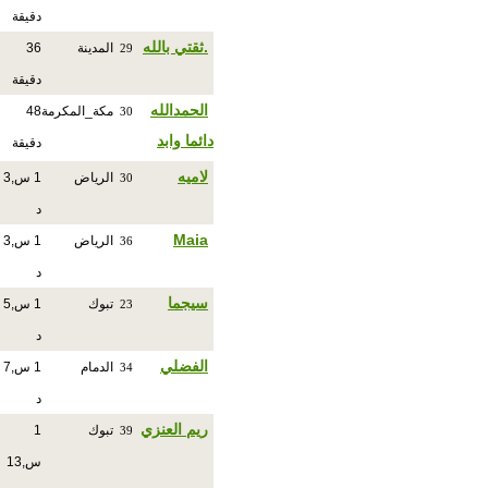
دقيقة
.ثقتي بالله
المدينة
36
29
دقيقة
الحمدالله
مكة_المكرمة
48
30
دائما وابد
دقيقة
لاميه
الرياض
1 س,3
30
د
Maia
الرياض
1 س,3
36
د
سيجما
تبوك
1 س,5
23
د
الفضلي
الدمام
1 س,7
34
د
ريم العنزي
تبوك
1
39
س,13