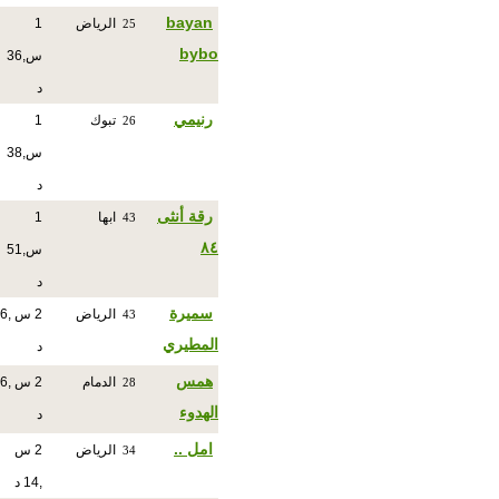
bayan
الرياض
1
25
bybo
س,36
د
رنيمي
تبوك
1
26
س,38
د
رقة أنثى
ابها
1
43
٨٤
س,51
د
سميرة
الرياض
2 س ,6
43
المطيري
د
همس
الدمام
2 س ,6
28
الهدوء
د
امل ..
الرياض
2 س
34
,14 د