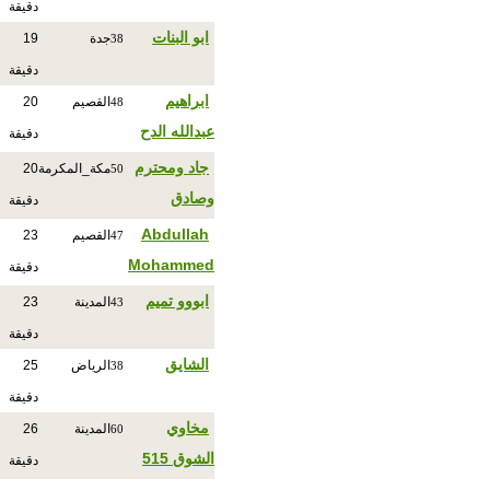
دقيقة
ابو البنات
جدة
19
38
دقيقة
ابراهيم
القصيم
20
48
عبدالله الدح
دقيقة
جاد ومحترم
مكة_المكرمة
20
50
وصادق
دقيقة
Abdullah
القصيم
23
47
Mohammed
دقيقة
ابووو تميم
المدينة
23
43
دقيقة
الشايق
الرياض
25
38
دقيقة
مخاوي
المدينة
26
60
الشوق 515
دقيقة