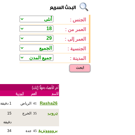
الجنس :
العمر من :
العمر إلى :
الجنسية :
المدينة :
ابحث
Rasha26
الرياض
1 دقيقة
41
دروب
الخرج
15
35
دقيقة
بروووونزية
جدة
34
45