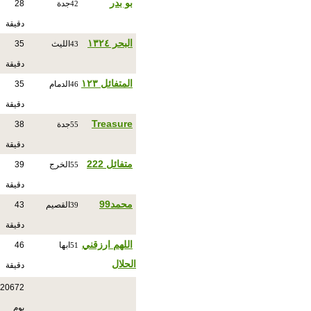
بو بدر
جدة
28
42
دقيقة
البحر ١٣٢٤
الليث
35
43
دقيقة
المتفائل ١٢٣
الدمام
35
46
دقيقة
Treasure
جدة
38
55
دقيقة
متفائل 222
الخرج
39
55
دقيقة
محمد99
القصيم
43
39
دقيقة
اللهم ارزقني
ابها
46
51
الحلال
دقيقة
20672
يوم