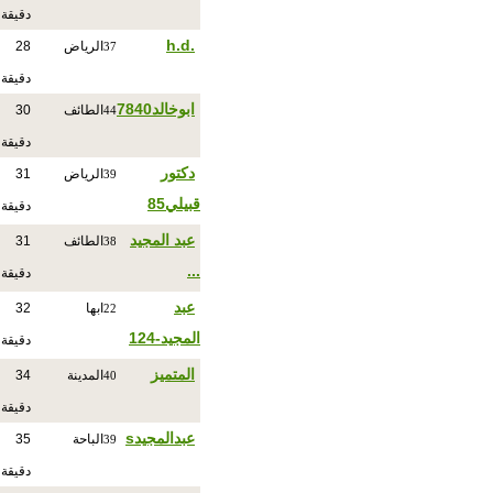
دقيقة
.h.d
الرياض
28
37
دقيقة
ابوخالد7840
الطائف
30
44
دقيقة
دكتور
الرياض
31
39
قبيلي85
دقيقة
عبد المجيد
الطائف
31
38
...
دقيقة
عبد
ابها
32
22
المجيد-124
دقيقة
المتميز
المدينة
34
40
دقيقة
عبدالمجيدs
الباحة
35
39
دقيقة