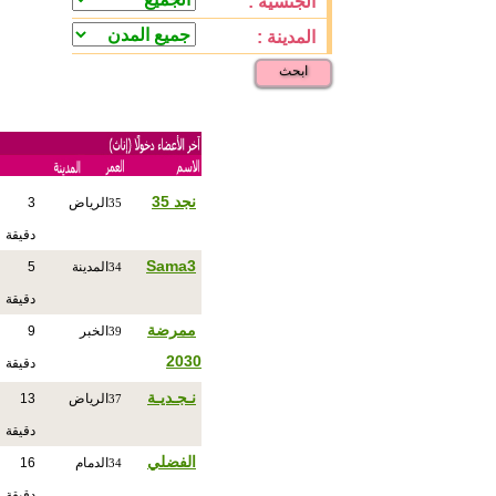
الجنسية :
المدينة :
ابحث
نجد 35
الرياض
3
35
دقيقة
Sama3
المدينة
5
34
دقيقة
ممرضة
الخبر
9
39
2030
دقيقة
نـجـديـة
الرياض
13
37
دقيقة
الفضلي
الدمام
16
34
دقيقة