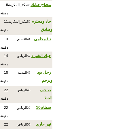
محتاج حنانك
مكة_المكرمة
8
45
دقيقة
جاد ومحترم
مكة_المكرمة
11
50
وصادق
دقيقة
د / محامي
القصيم
13
41
دقيقة
حبك الشيء
الرياض
14
57
دقيقة
رجل يود
المدينة
18
49
ويرحم
دقيقة
صاحب
الرياض
22
45
الحظ
دقيقة
سطام10
الرياض
22
27
دقيقة
نهر جاري
الرياض
22
55