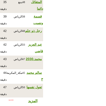
المتفائل
ينبع
35
48
دائما
دقيقة
قسمة
الرياض
39
38
ونصيب
دقيقة
رجل ذو حلم
الرياض
42
48
دقيقة
عبد العزيز
الرياض
42
33
قاضي
دقيقة
محمد.2030
الرياض
43
47
دقيقة
سالم محمد
مكة_المكرمة
44
45
٣
دقيقة
تعول نفسها
الرياض
47
50
دقيقة
المزيد