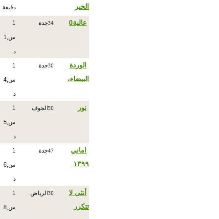
الخير
دقيقة
عالية0
جدة
1
34
س,1
د
الوردة
جدة
1
30
البيضاء،
س,4
د
نور
الجوف
1
50
س,5
د
اماني
جدة
1
47
١٣٩٩
س,6
د
أنثى لا
الرياض
1
30
تتكرر
س,8