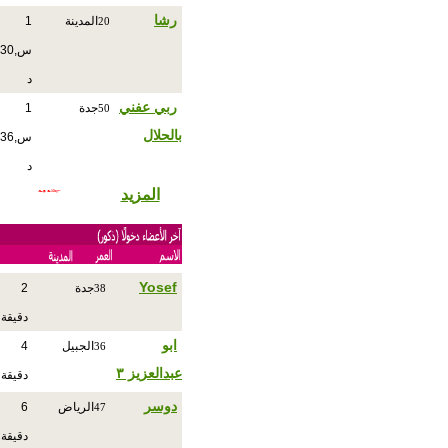
رشا
المدينة
1
20
س,30
د
ربي عفني
جدة
1
50
بالحلال
س,36
د
المزيد
Yosef
جدة
2
38
دقيقة
ابو
الجبيل
4
36
عبدالعزيز ٣
دقيقة
دوسر
الرياض
6
47
دقيقة