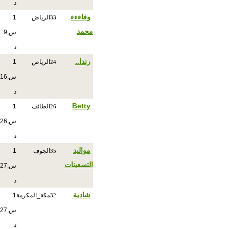
د
وفاءءء
الرياض
1
33
محمد
س,9
د
رندا..
الرياض
1
24
س,16
د
Betty
الطائف
1
26
س,26
د
مواليد
الجوف
1
35
التسعينات
س,27
د
شادية
مكة_المكرمة
1
32
س,27
د