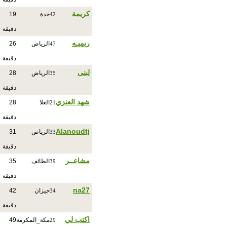
كريمة
جدة
19
42
دقيقة
ريميـه
الرياض
26
47
دقيقة
لبنى
الرياض
28
35
دقيقة
شهد العنزي
العلا
28
21
دقيقة
Alanoudtj
الرياض
31
33
دقيقة
مشاعــر
الطائف
35
39
دقيقة
na27
جيزان
42
34
دقيقة
اكتب لي
مكة_المكرمة
49
29