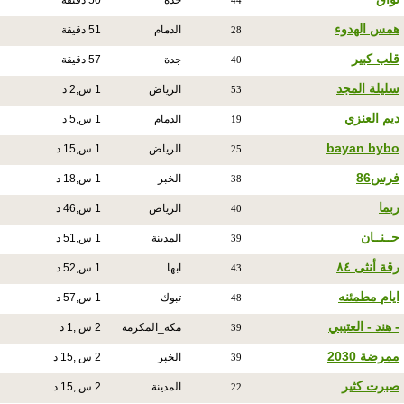
جدة
50 دقيقة
44
همس الهدوء
الدمام
51 دقيقة
28
قلب كبير
جدة
57 دقيقة
40
سليلة المجد
الرياض
1 س,2 د
53
ديم العنزي
الدمام
1 س,5 د
19
bayan bybo
الرياض
1 س,15 د
25
فرس86
الخبر
1 س,18 د
38
ربما
الرياض
1 س,46 د
40
حــنــان
المدينة
1 س,51 د
39
رقة أنثى ٨٤
ابها
1 س,52 د
43
ايام مطمئنه
تبوك
1 س,57 د
48
- هند - العتيبي
مكة_المكرمة
2 س ,1 د
39
ممرضة 2030
الخبر
2 س ,15 د
39
صبرت كثير
المدينة
2 س ,15 د
22