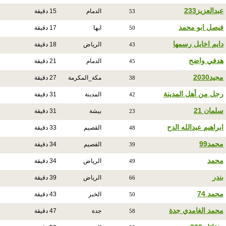
عبدالعزيز233
الدمام
15 دقيقة
53
فيصل ابو محمد
ابها
17 دقيقة
50
دايم اخايل رسمها
الرياض
18 دقيقة
43
هدفي واضح
الدمام
21 دقيقة
45
مجيد2030
مكة_المكرمة
27 دقيقة
38
رجل من أهل المدينة
المدينة
31 دقيقة
42
سلمان 21
بيشة
31 دقيقة
23
ابراهيم عبدالله الدح
القصيم
33 دقيقة
48
محمد99
القصيم
34 دقيقة
39
محمد
الرياض
34 دقيقة
49
بندر
الرياض
39 دقيقة
66
محمد 74
الخبر
43 دقيقة
50
محمد الغامدي جدة
جدة
47 دقيقة
58