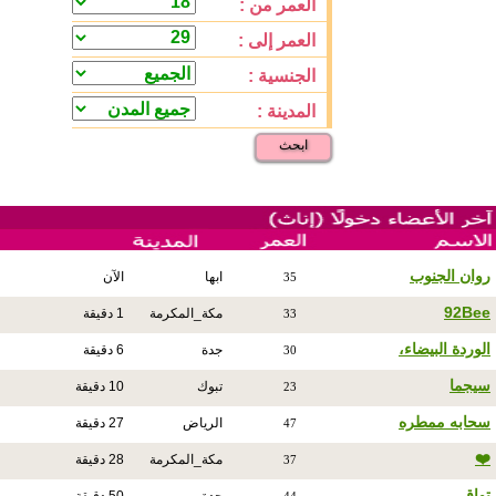
العمر من :
العمر إلى :
الجنسية :
المدينة :
ابحث
روان الجنوب
ابها
الآن
35
92Bee
مكة_المكرمة
1 دقيقة
33
الوردة البيضاء،
جدة
6 دقيقة
30
سيجما
تبوك
10 دقيقة
23
سحابه ممطره
الرياض
27 دقيقة
47
❤️
مكة_المكرمة
28 دقيقة
37
تواق