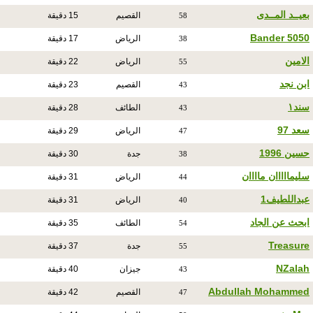
بعيــد المــدى
القصيم
15 دقيقة
58
Bander 5050
الرياض
17 دقيقة
38
الامين
الرياض
22 دقيقة
55
ابن نجد
القصيم
23 دقيقة
43
سند١
الطائف
28 دقيقة
43
سعد 97
الرياض
29 دقيقة
47
حسين 1996
جدة
30 دقيقة
38
سليمااااان ماااان
الرياض
31 دقيقة
44
عبداللطيف1
الرياض
31 دقيقة
40
ابحث عن الجاد
الطائف
35 دقيقة
54
Treasure
جدة
37 دقيقة
55
NZalah
جيزان
40 دقيقة
43
Abdullah Mohammed
القصيم
42 دقيقة
47