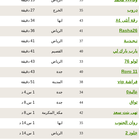
الرياض
13 دقيقة
33
دروب
الخرج
27 دقيقة
35
رقة أنثى ٨٤
ابها
34 دقيقة
43
Rasha26
الرياض
36 دقيقة
41
نـجـديـة
الرياض
41 دقيقة
37
يارب بارك لي
القصيم
41 دقيقة
40
لولو 76
الرياض
43 دقيقة
33
Roro 11
جدة
43 دقيقة
40
فراشة vip
المدينة
51 دقيقة
38
عالية0
جدة
1 س,4 د
34
تواق
جدة
1 س,8 د
44
نهى بنت سعد
مكة_المكرمة
1 س,8 د
42
روان الجنوب
ابها
1 س,14 د
35
خلود 2
الرياض
1 س,14 د
33