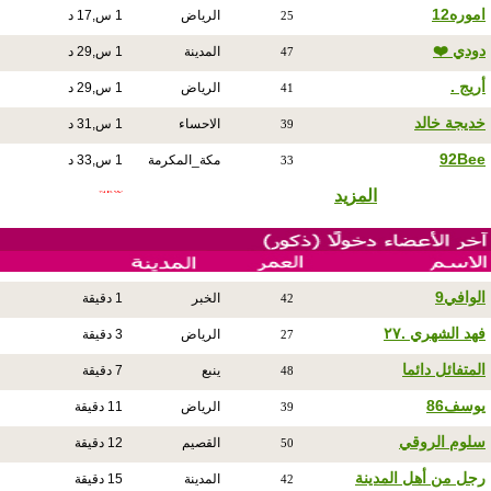
اموره12
الرياض
1 س,17 د
25
دودي ❤️
المدينة
1 س,29 د
47
أريج .
الرياض
1 س,29 د
41
خديجة خالد
الاحساء
1 س,31 د
39
92Bee
مكة_المكرمة
1 س,33 د
33
المزيد
الوافي9
الخبر
1 دقيقة
42
فهد الشهري .٢٧
الرياض
3 دقيقة
27
المتفائل دائما
ينبع
7 دقيقة
48
يوسف86
الرياض
11 دقيقة
39
سلوم الروقي
القصيم
12 دقيقة
50
رجل من أهل المدينة
المدينة
15 دقيقة
42