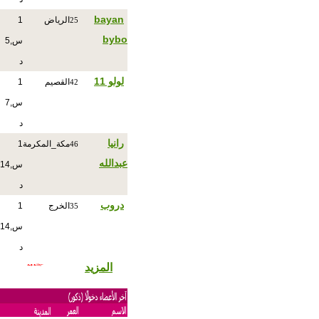
bayan
الرياض
1
25
bybo
س,5
د
لولو 11
القصيم
1
42
س,7
د
رانيا
مكة_المكرمة
1
46
عبدالله
س,14
د
دروب
الخرج
1
35
س,14
د
المزيد