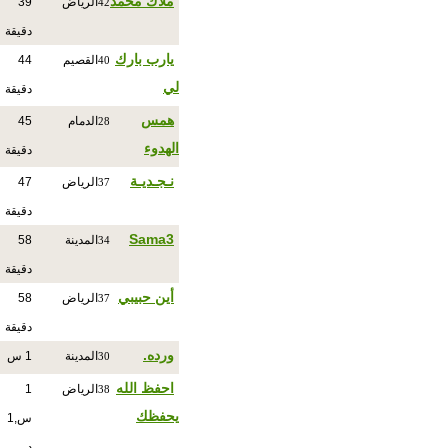
ملاك محمد
الرياض
39
42
دقيقة
يارب بارك
القصيم
44
40
لي
دقيقة
همس
الدمام
45
28
الهدوء
دقيقة
نـجـديـة
الرياض
47
37
دقيقة
Sama3
المدينة
58
34
دقيقة
أين حبيبي
الرياض
58
37
دقيقة
ورده.
المدينة
1 س
30
احفظ الله
الرياض
1
38
يحفظك
س,1
د