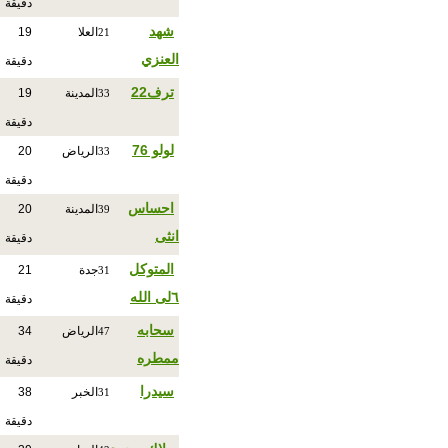
دقيقة
شهد
العلا
19
21
العنزي
دقيقة
ترف22
المدينة
19
33
دقيقة
لولو 76
الرياض
20
33
دقيقة
احساس
المدينة
20
39
انثى
دقيقة
المتوكل
جدة
21
31
٦لى الله
دقيقة
سحابه
الرياض
34
47
ممطره
دقيقة
سيدرا
الخبر
38
31
دقيقة