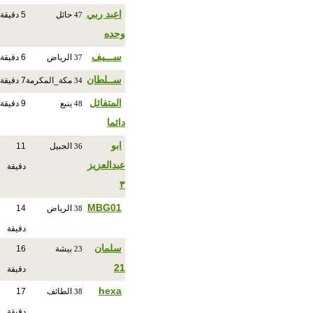
اعبد ربي
حائل
5 دقيقة
47
وحده
ســـيف
الرياض
6 دقيقة
37
ســلطان
مكة_المكرمة
7 دقيقة
34
المتفائل
ينبع
9 دقيقة
48
دائما
ابو
الجبيل
11
36
عبدالعزيز
دقيقة
٣
MBG01
الرياض
14
38
دقيقة
سلمان
بيشة
16
23
21
دقيقة
hexa
الطائف
17
38
دقيقة