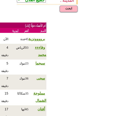
المدينة :
ابحث
بروووونزية
جدة
الآن
45
وفاءءء
الرياض
4
33
محمد
دقيقة
سيجما
تبوك
5
23
دقيقة
سجى
تبوك
7
36
دقيقة
مملوحة
سكاكا
15
35
الشمال
دقيقة
أفنان
ابها
17
45