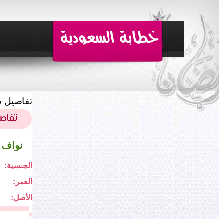
تفاصيل ط
نواف 556
الجنسية:
العمر:
الأصل: