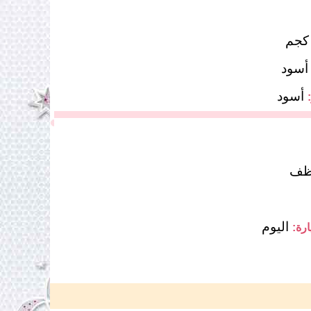
أسود
أسود
ظف
اليوم
ارة: