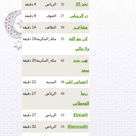
نجد 35
الرياض
4 دقيقة
35
ن الرويلي
الجوف
9 دقيقة
27
مشاعــر
الطائف
14 دقيقة
39
كن مع الله
مكة_المكرمة
18 دقيقة
35
ولا تبالي
نهى بنت
مكة_المكرمة
20 دقيقة
42
سعد
احساس انثى
المدينة
21 دقيقة
39
ريما
الرياض
27 دقيقة
40
القحطاني
Ebtial4
الرياض
27 دقيقة
33
Alanoudtj
الرياض
32 دقيقة
33