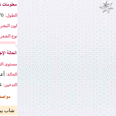
170
الطول:
لون البشرة
نوع الشعر:
مستوى التع
أع
الحالة:
غ
التدخين:
شاب يبحث