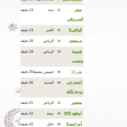
سفر
جدة
13 دقيقة
32
المرزوقي
الوافي9
الخبر
13 دقيقة
42
م.سعود
الرياض
18 دقيقة
34
قسمة
الرياض
19 دقيقة
38
ونصيب
بدر ١١
خميس_مشيط
20 دقيقة
46
ابحث عن
المدينة
20 دقيقة
48
زوجة ثالثة
منصور
الرياض
21 دقيقة
55
ابوفهد 909
بيشة
22 دقيقة
44
أبو احمد5
حائل
22 دقيقة
48