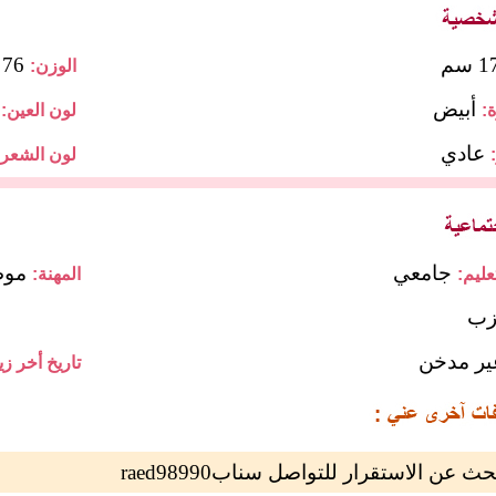
 سم
76 كجم
الوزن:
أبيض
:
لون العين:
عادي
لون الشعر:
جامعي
مو
ليم:
المهنة:
زب
ير مدخن
تاريخ أخر زي
 عن الاستقرار للتواصل سنابraed98990