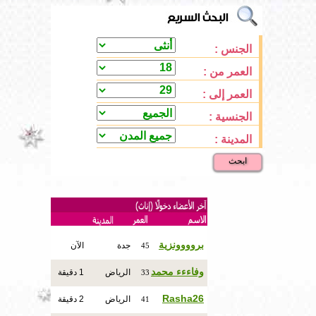
الجنس :
العمر من :
العمر إلى :
الجنسية :
المدينة :
ابحث
بروووونزية
جدة
الآن
45
وفاءءء محمد
الرياض
1 دقيقة
33
Rasha26
الرياض
2 دقيقة
41