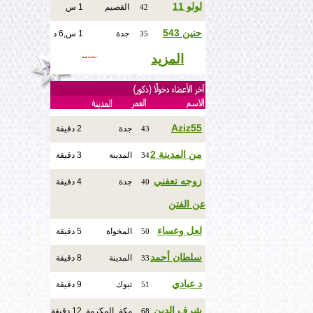
لولو 11
القصيم
1 س
42
حنين 543
جدة
1 س,6 د
35
المزيد
Aziz55
جدة
2 دقيقة
43
من المدينة 2
المدينة
3 دقيقة
34
زوجه تعفني
جدة
4 دقيقة
40
عن الفتن
لعل وعساء
المخواة
5 دقيقة
50
سلطان أحمد
المدينة
8 دقيقة
33
د عبادي
تبوك
9 دقيقة
51
شرف الدين
مكة_المكرمة
12 دقيقة
68