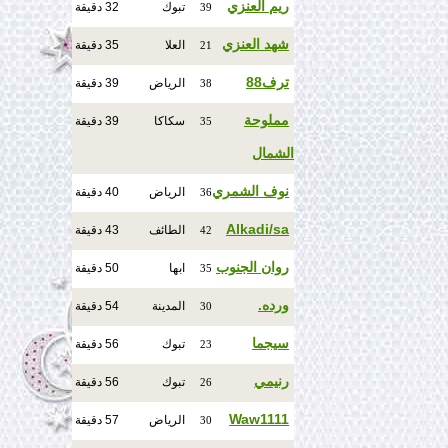
ريم العنزي
تبوك
32 دقيقة
39
شهد العنزي
العلا
35 دقيقة
21
ترف88
الرياض
39 دقيقة
38
مملوحة
سكاكا
39 دقيقة
35
الشمال
نوف الشمري
الرياض
40 دقيقة
36
Alkadi/sa
الطائف
43 دقيقة
42
روان الجنوب
ابها
50 دقيقة
35
ورده.
المدينة
54 دقيقة
30
سيجما
تبوك
56 دقيقة
23
رنيمي
تبوك
56 دقيقة
26
Waw1111
الرياض
57 دقيقة
30