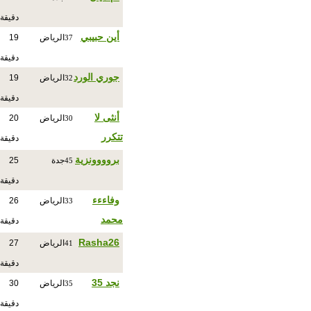
دقيقة
أين حبيبي
الرياض
19
37
دقيقة
جوري الورد
الرياض
19
32
دقيقة
أنثى لا
الرياض
20
30
تتكرر
دقيقة
بروووونزية
جدة
25
45
دقيقة
وفاءءء
الرياض
26
33
محمد
دقيقة
Rasha26
الرياض
27
41
دقيقة
نجد 35
الرياض
30
35
دقيقة