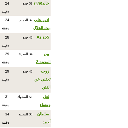
خالد١٩٩٥
جدة
24
31
دقيقة
ادور على
الدمام
24
32
بنت الحلال
دقيقة
Aziz55
جدة
28
43
دقيقة
من
المدينة
29
34
المدينة 2
دقيقة
زوجه
جدة
29
40
تعفني عن
دقيقة
الفتن
لعل
المخواة
31
50
وعساء
دقيقة
سلطان
المدينة
34
33
أحمد
دقيقة