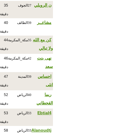
ن الرويلي
الجوف
35
27
دقيقة
مشاعــر
الطائف
40
39
دقيقة
كن مع الله
مكة_المكرمة
44
35
ولا تبالي
دقيقة
نهى بنت
مكة_المكرمة
46
42
سعد
دقيقة
احساس
المدينة
47
39
انثى
دقيقة
ريما
الرياض
52
40
القحطاني
دقيقة
Ebtial4
الرياض
53
33
دقيقة
Alanoudtj
الرياض
58
33