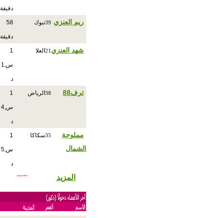
دقيقة
ريم العنزي
تبوك
58
39
دقيقة
شهد العنزي
العلا
1
21
س,1
د
ترف88
الرياض
1
38
س,4
د
مملوحة
سكاكا
1
35
الشمال
س,5
د
المزيد