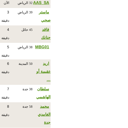
AAS_SA
الرياض
الآن
32
ماستر
الرياض
3
39
صحي
دقيقة
فاقد
حائل
4
45
حنانك
دقيقة
MBG01
الرياض
5
38
دقيقة
اريد
المدينة
6
50
عقيمة أو
دقيقة
…
سلطان
جدة
7
38
الهاشمي
دقيقة
محمد
جدة
8
58
الغامدي
دقيقة
جدة