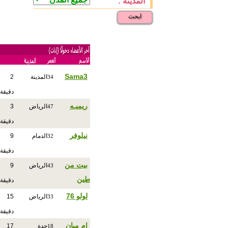
المدينة :
ابحث
Sama3
المدينة
2
34
دقيقة
ريميـه
الرياض
3
47
دقيقة
نيلوفر
الدمام
9
32
دقيقة
بيت من
الرياض
9
43
طين
دقيقة
لولو 76
الرياض
15
33
دقيقة
ام ميان
جدة
17
18