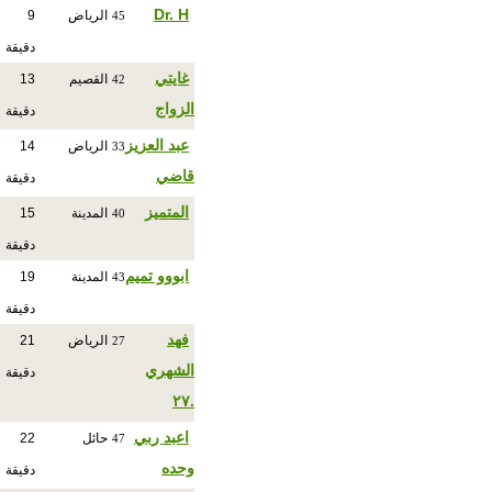
Dr. H
الرياض
9
45
دقيقة
غايتي
القصيم
13
42
الزواج
دقيقة
عبد العزيز
الرياض
14
33
قاضي
دقيقة
المتميز
المدينة
15
40
دقيقة
ابووو تميم
المدينة
19
43
دقيقة
فهد
الرياض
21
27
الشهري
دقيقة
.٢٧
اعبد ربي
حائل
22
47
وحده
دقيقة