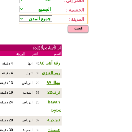
العمر إلى :
الجنسية :
المدينة :
ابحث
رقة أنثى ٨٤
ابها
4 دقيقة
43
ريم العنزي
تبوك
4 دقيقة
39
مهااا ٩٧
الرياض
13 دقيقة
29
ترف22
المدينة
19 دقيقة
33
bayan
الرياض
24 دقيقة
25
bybo
نـجـديـة
الرياض
28 دقيقة
37
حــنــان
المدينة
30 دقيقة
39