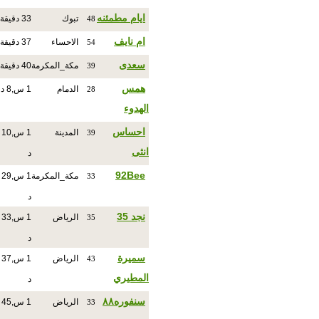
ايام مطمئنه
تبوك
33 دقيقة
48
ام نايف
الاحساء
37 دقيقة
54
سعدى
مكة_المكرمة
40 دقيقة
39
همس
الدمام
1 س,8 د
28
الهدوء
احساس
المدينة
1 س,10
39
انثى
د
92Bee
مكة_المكرمة
1 س,29
33
د
نجد 35
الرياض
1 س,33
35
د
سميرة
الرياض
1 س,37
43
المطيري
د
سنفوره٨٨
الرياض
1 س,45
33