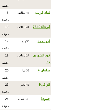
دقيقة
ليتك قريب
الطائف
8
45
دقيقة
ابوخالد7840
الطائف
10
44
دقيقة
ابـو احمد
جدة
17
38
دقيقة
فهد الشهري
الرياض
19
27
.٢٧
دقيقة
سلمان ع
ابها
20
38
دقيقة
الوافي9
الخبر
25
42
دقيقة
حمود3
القصيم
26
45
دقيقة