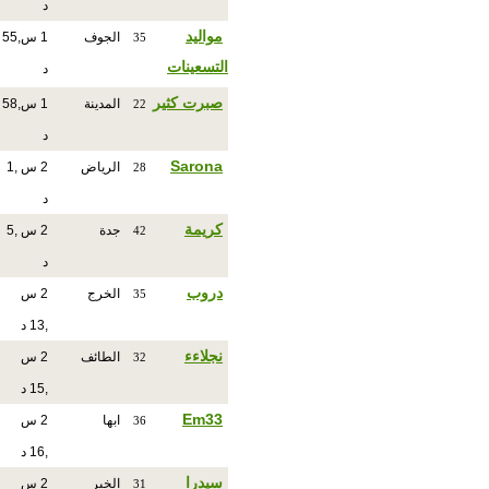
د
مواليد
الجوف
1 س,55
35
التسعينات
د
صبرت كثير
المدينة
1 س,58
22
د
Sarona
الرياض
2 س ,1
28
د
كريمة
جدة
2 س ,5
42
د
دروب
الخرج
2 س
35
,13 د
نجلاءء
الطائف
2 س
32
,15 د
Em33
ابها
2 س
36
,16 د
سيدرا
الخبر
2 س
31