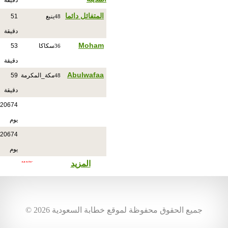
دقيقة
المتفائل دائما
ينبع
51
48
دقيقة
Moham
سكاكا
53
36
دقيقة
Abulwafaa
مكة_المكرمة
59
48
دقيقة
20674
يوم
20674
يوم
المزيد
© جميع الحقوق محفوظة لموقع خطابة السعودية 2026