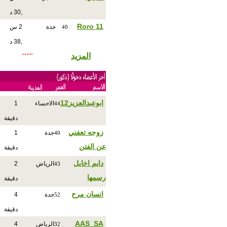
,30 د
Roro 11
جدة
2 س
40
,38 د
المزيد
ابوعبدالعزيز12
الاحساء
1
44
دقيقة
زوجه تعفني
جدة
1
40
عن الفتن
دقيقة
دايم اخايل
الرياض
2
43
رسمها
دقيقة
انسان مرح
جدة
4
52
دقيقة
AAS_SA
الرياض
4
32