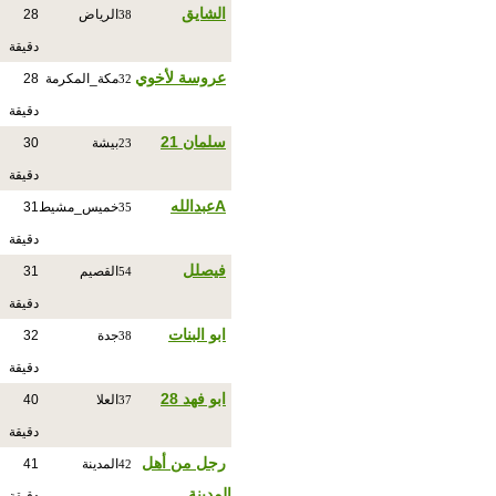
الشايق
الرياض
28
38
دقيقة
عروسة لأخوي
مكة_المكرمة
28
32
دقيقة
سلمان 21
بيشة
30
23
دقيقة
Aعبدالله
خميس_مشيط
31
35
دقيقة
فيصلل
القصيم
31
54
دقيقة
ابو البنات
جدة
32
38
دقيقة
ابو فهد 28
العلا
40
37
دقيقة
رجل من أهل
المدينة
41
42
المدينة